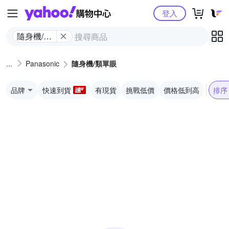
Yahoo購物中心
登入
隨身機/類
單眼
Panasonic
隨身機/類單眼
品牌
快速到貨
有現貨
挑戰低價
價格低到高
排序