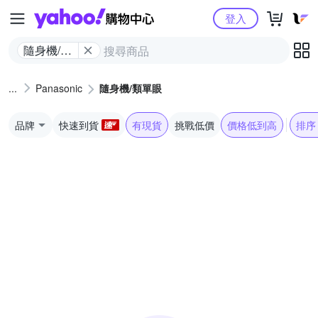
Yahoo購物中心
登入
隨身機/類
單眼
Panasonic
隨身機/類單眼
品牌
快速到貨
有現貨
挑戰低價
價格低到高
排序