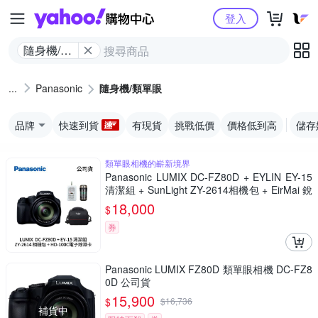
Yahoo購物中心
登入
隨身機/類
單眼
Panasonic
隨身機/類單眼
品牌
快速到貨
有現貨
挑戰低價
價格低到高
儲存
類單眼相機的嶄新境界
Panasonic LUMIX DC-FZ80D + EYLIN EY-15
清潔組 + SunLight ZY-2614相機包 + EirMai 銳
瑪 HD-100C電子除濕卡 FZ80D (公司貨)
18,000
$
券
Panasonic LUMIX FZ80D 類單眼相機 DC-FZ8
0D 公司貨
15,900
$
$
16,736
補貨中