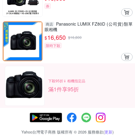
券
Panasonic LUMIX FZ80D (公司貨)類單
商店
眼相機
16,650
$
$
16,800
限時下殺
下殺95折⇓ 相機指定品
滿1件享95折
Yahoo台灣電子商務 版權所有 © 2026 服務條款(
更新
)