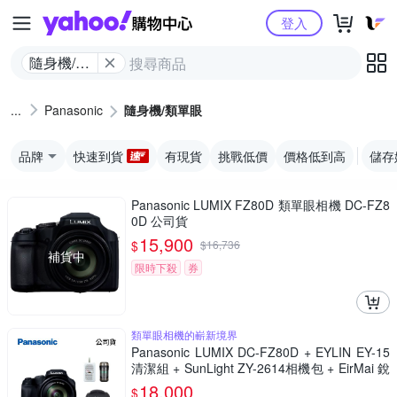
Yahoo購物中心
登入
隨身機/類
單眼
Panasonic
隨身機/類單眼
品牌
快速到貨
有現貨
挑戰低價
價格低到高
儲存
Panasonic LUMIX FZ80D 類單眼相機 DC-FZ8
0D 公司貨
15,900
$
$
16,736
補貨中
限時下殺
券
類單眼相機的嶄新境界
Panasonic LUMIX DC-FZ80D + EYLIN EY-15
清潔組 + SunLight ZY-2614相機包 + EirMai 銳
瑪 HD-100C電子除濕卡 FZ80D (公司貨)
18,000
$