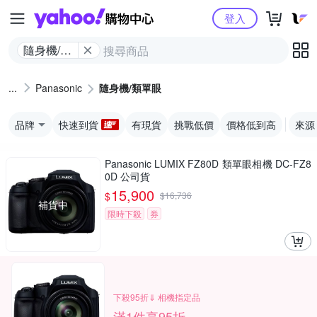
Yahoo購物中心
登入
隨身機/類
單眼
Panasonic
隨身機/類單眼
品牌
快速到貨
有現貨
挑戰低價
價格低到高
來源
Panasonic LUMIX FZ80D 類單眼相機 DC-FZ8
0D 公司貨
15,900
$
$
16,736
補貨中
限時下殺
券
下殺95折⇓ 相機指定品
滿1件享95折