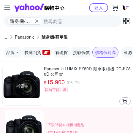
Yahoo購物中心
登入
隨身機/類
單眼
Panasonic
隨身機/類單眼
品牌
快速到貨
有現貨
挑戰低價
價格低到高
來源
Panasonic LUMIX FZ80D 類單眼相機 DC-FZ8
0D 公司貨
15,900
$
$
16,736
補貨中
限時下殺
券
下殺95折⇓ 相機指定品
滿1件享95折