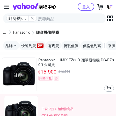
Yahoo購物中心
登入
隨身機/類
單眼
Panasonic
隨身機/類單眼
品牌
快速到貨
有現貨
挑戰低價
價格低到高
來源
Panasonic LUMIX FZ80D 類單眼相機 DC-FZ8
0D 公司貨
15,900
$
$
16,736
補貨中
限時下殺
券
下殺95折⇓ 相機指定品
滿1件享95折