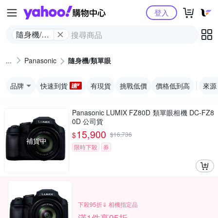
Yahoo購物中心
登入
隨身機/類
單眼
Panasonic
隨身機/類單眼
品牌
快速到貨
有現貨
挑戰低價
價格低到高
來源
Panasonic LUMIX FZ80D 類單眼相機 DC-FZ8
0D 公司貨
15,900
$
$
16,736
補貨中
限時下殺
券
下殺95折⇓ 相機指定品
滿1件享95折