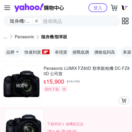
Yahoo購物中心
登入
隨身機/類
單眼
Panasonic
隨身機/類單眼
品牌
快速到貨
有現貨
挑戰低價
價格低到高
來源
Panasonic LUMIX FZ80D 類單眼相機 DC-FZ8
0D 公司貨
15,900
$
$
16,736
補貨中
限時下殺
券
下殺95折⇓ 相機指定品
滿1件享95折