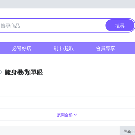
搜尋
必逛好店
刷卡/超取
會員專享
隨身機/類單眼
展開全部
最新上