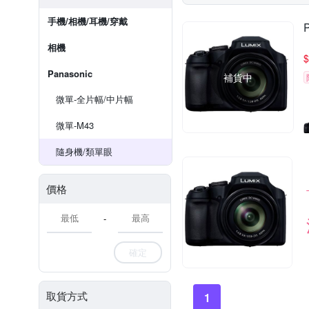
手機/相機/耳機/穿戴
相機
$
Panasonic
補貨中
微單-全片幅/中片幅
微單-M43
隨身機/類單眼
價格
-
確定
取貨方式
1