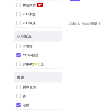
快速到貨
7-11常溫
7-11冷凍
商品狀況
有現貨
Yahoo自營
評價4顆
以上
優惠
挑戰低價
券
活動