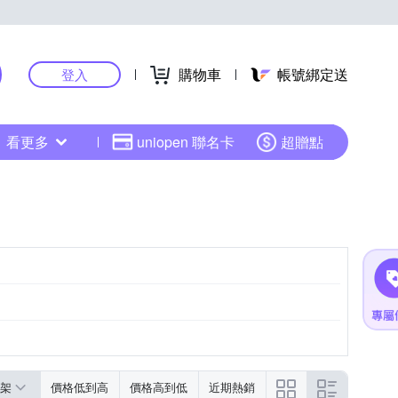
購物車
帳號綁定送
登入
看更多
uniopen 聯名卡
超贈點
架
價格低到高
價格高到低
近期熱銷