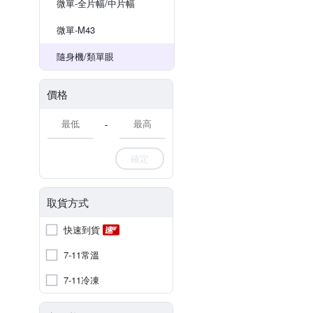
微單-全片幅/中片幅
微單-M43
隨身機/類單眼
價格
-
確定
取貨方式
快速到貨
7-11常溫
7-11冷凍