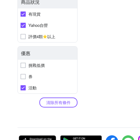
商品狀況
有現貨
Yahoo自營
評價4顆
以上
優惠
挑戰低價
券
活動
清除所有條件