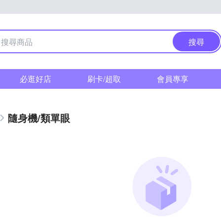
搜尋
必逛好店
刷卡/超取
會員專享
隨身機/類單眼