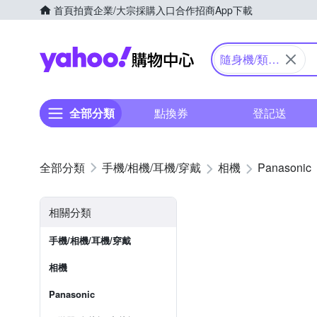
首頁
拍賣
企業/大宗採購入口
合作招商
App下載
Yahoo購物中心
隨身機/類單
眼
全部分類
點換券
登記送
手機/相機/耳機/穿戴
相機
Panasonic
相關分類
手機/相機/耳機/穿戴
相機
Panasonic