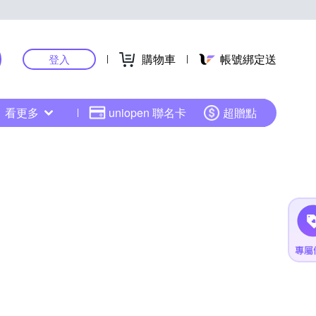
購物車
帳號綁定送
登入
看更多
uniopen 聯名卡
超贈點