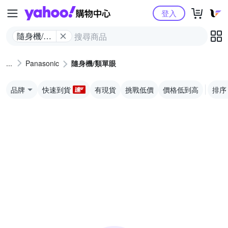
Yahoo購物中心
登入
隨身機/類
單眼
Panasonic
隨身機/類單眼
品牌
快速到貨
有現貨
挑戰低價
價格低到高
排序