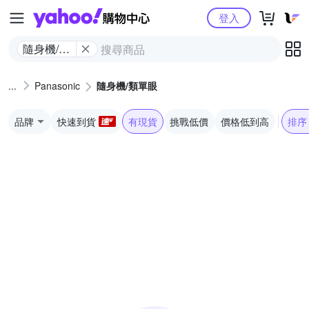
Yahoo購物中心
登入
隨身機/類
單眼
Panasonic
隨身機/類單眼
品牌
快速到貨
有現貨
挑戰低價
價格低到高
排序