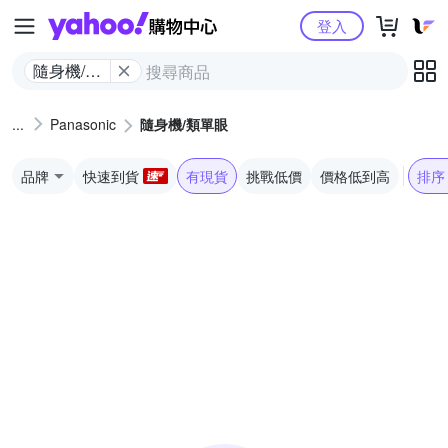
Yahoo購物中心
登入
隨身機/類
單眼
Panasonic
隨身機/類單眼
品牌
快速到貨
有現貨
挑戰低價
價格低到高
排序