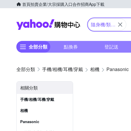
首頁
拍賣
企業/大宗採購入口
合作招商
App下載
Yahoo購物中心
隨身機/類單
眼
全部分類
點換券
登記送
手機/相機/耳機/穿戴
相機
Panasonic
相關分類
手機/相機/耳機/穿戴
相機
Panasonic