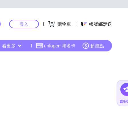
購物車
帳號綁定送
登入
看更多
uniopen 聯名卡
超贈點