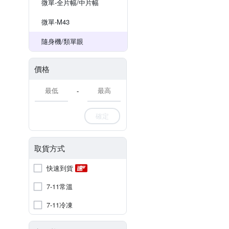
微單-全片幅/中片幅
微單-M43
隨身機/類單眼
價格
-
確定
取貨方式
快速到貨
7-11常溫
7-11冷凍