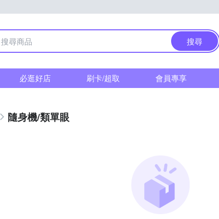
搜尋
必逛好店
刷卡/超取
會員專享
隨身機/類單眼