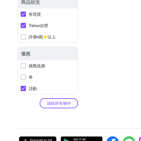
商品狀況
有現貨
Yahoo自營
評價4顆
以上
優惠
挑戰低價
券
活動
清除所有條件