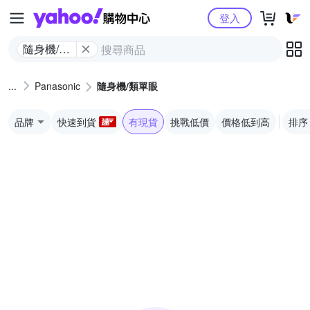
Yahoo購物中心
登入
隨身機/類
單眼
Panasonic
隨身機/類單眼
品牌
快速到貨
有現貨
挑戰低價
價格低到高
排序