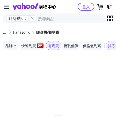
Yahoo購物中心
登入
隨身機/類
單眼
Panasonic
隨身機/類單眼
品牌
快速到貨
有現貨
挑戰低價
價格低到高
排序