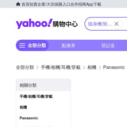
首頁
拍賣
企業/大宗採購入口
合作招商
App下載
Yahoo購物中心
隨身機/類單
眼
全部分類
點換券
登記送
手機/相機/耳機/穿戴
相機
Panasonic
相關分類
手機/相機/耳機/穿戴
相機
Panasonic