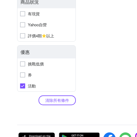
商品狀況
有現貨
Yahoo自營
評價4顆
以上
優惠
挑戰低價
券
活動
清除所有條件