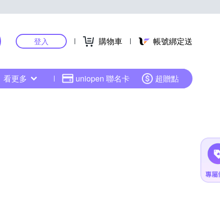
購物車
帳號綁定送
登入
看更多
uniopen 聯名卡
超贈點