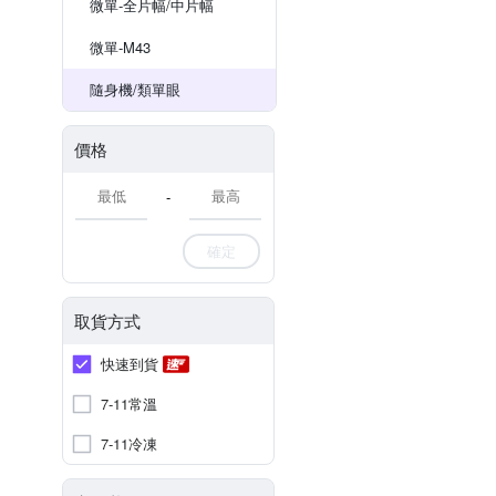
微單-全片幅/中片幅
微單-M43
隨身機/類單眼
價格
-
確定
取貨方式
快速到貨
7-11常溫
7-11冷凍