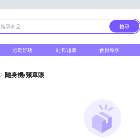
搜尋
必逛好店
刷卡/超取
會員專享
隨身機/類單眼