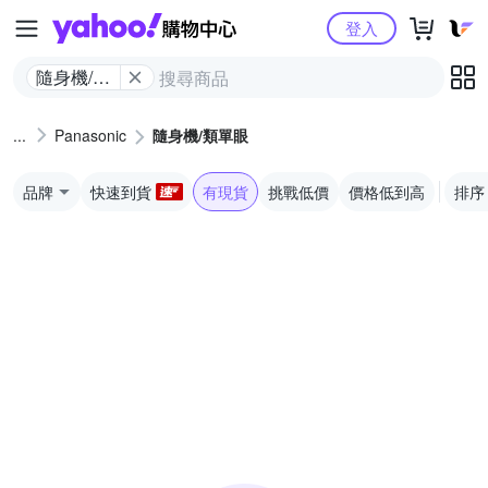
Yahoo購物中心
登入
隨身機/類
單眼
Panasonic
隨身機/類單眼
品牌
快速到貨
有現貨
挑戰低價
價格低到高
排序