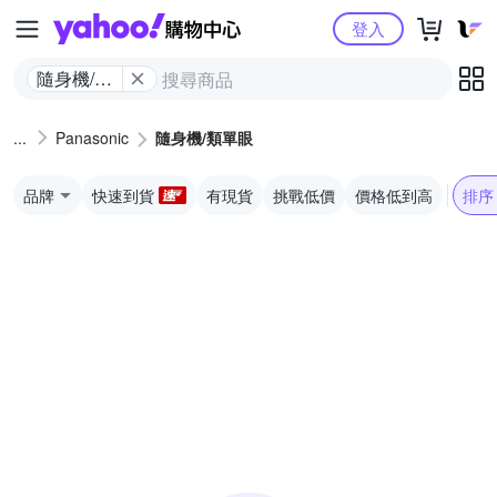
Yahoo購物中心
登入
隨身機/類
單眼
Panasonic
隨身機/類單眼
品牌
快速到貨
有現貨
挑戰低價
價格低到高
排序