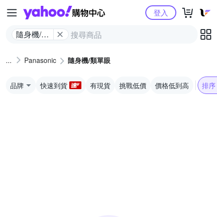
Yahoo購物中心
登入
隨身機/類
單眼
Panasonic
隨身機/類單眼
品牌
快速到貨
有現貨
挑戰低價
價格低到高
排序