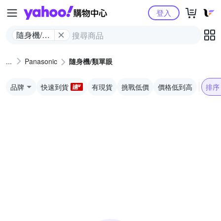
Yahoo購物中心
登入
隨身機/類
單眼
Panasonic
隨身機/類單眼
品牌
快速到貨
有現貨
挑戰低價
價格低到高
排序