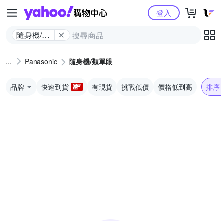
Yahoo購物中心
登入
隨身機/類
單眼
Panasonic
隨身機/類單眼
品牌
快速到貨
有現貨
挑戰低價
價格低到高
排序