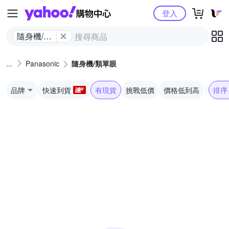
Yahoo購物中心
登入
隨身機/類
單眼
Panasonic
隨身機/類單眼
品牌
快速到貨
有現貨
挑戰低價
價格低到高
排序