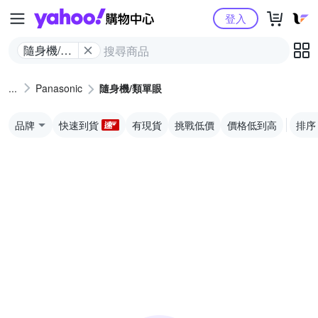
Yahoo購物中心
登入
隨身機/類
單眼
Panasonic
隨身機/類單眼
品牌
快速到貨
有現貨
挑戰低價
價格低到高
排序