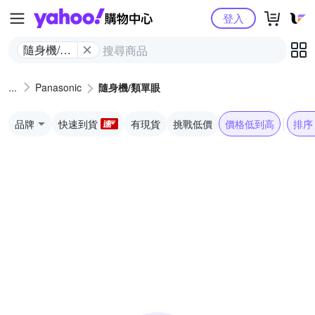
Yahoo購物中心
登入
隨身機/類
單眼
Panasonic
隨身機/類單眼
品牌
快速到貨
有現貨
挑戰低價
價格低到高
排序