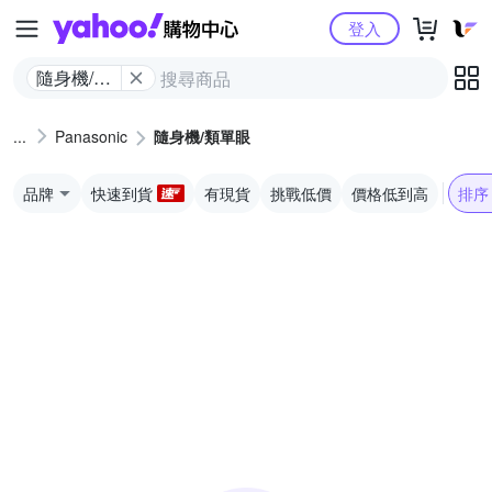
Yahoo購物中心
登入
隨身機/類
單眼
Panasonic
隨身機/類單眼
品牌
快速到貨
有現貨
挑戰低價
價格低到高
排序