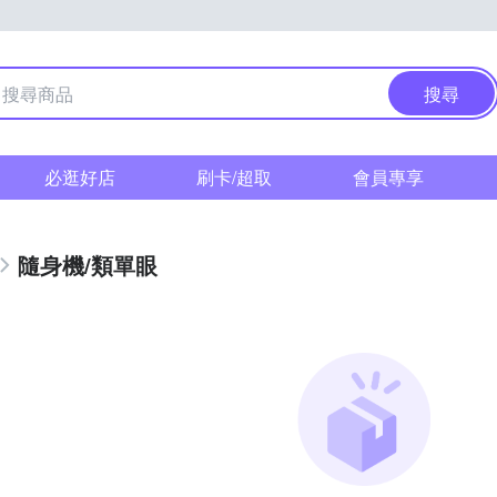
搜尋
必逛好店
刷卡/超取
會員專享
隨身機/類單眼