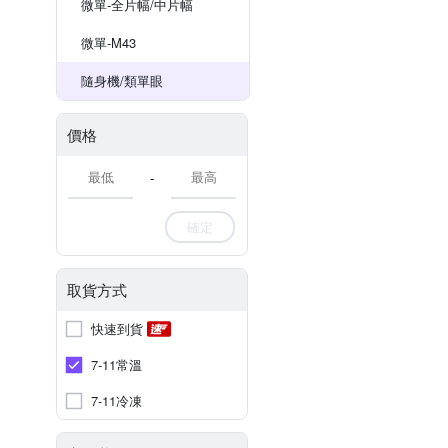
微單-全片幅/中片幅
微單-M43
隨身機/類單眼
價格
-
確定
取貨方式
快速到貨
7-11常溫
7-11冷凍