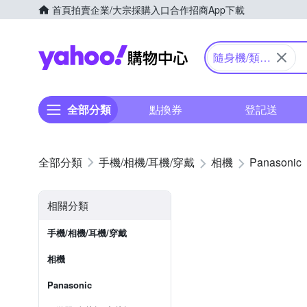
首頁
拍賣
企業/大宗採購入口
合作招商
App下載
Yahoo購物中心
隨身機/類單
眼
全部分類
點換券
登記送
手機/相機/耳機/穿戴
相機
Panasonic
相關分類
手機/相機/耳機/穿戴
相機
Panasonic