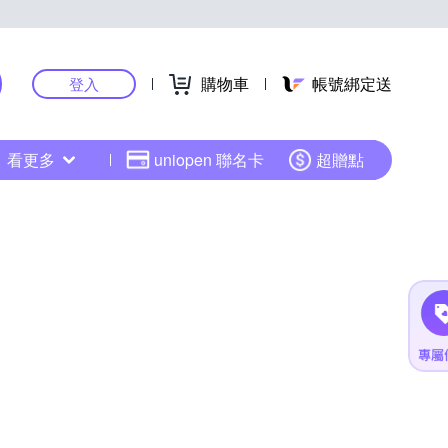
購物車
帳號綁定送
登入
看更多
uniopen 聯名卡
超贈點