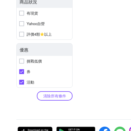
商品狀況
有現貨
Yahoo自營
評價4顆
以上
優惠
挑戰低價
券
活動
清除所有條件