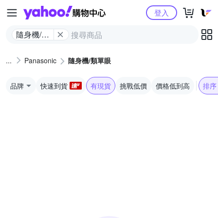
Yahoo購物中心
登入
隨身機/類
單眼
Panasonic
隨身機/類單眼
品牌
快速到貨
有現貨
挑戰低價
價格低到高
排序