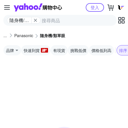
Yahoo購物中心
登入
隨身機/類
單眼
Panasonic
隨身機/類單眼
品牌
快速到貨
有現貨
挑戰低價
價格低到高
排序