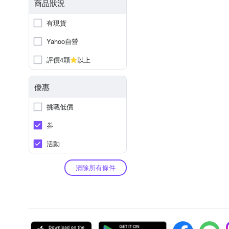
商品狀況
有現貨
Yahoo自營
評價4顆
以上
優惠
挑戰低價
券
活動
清除所有條件