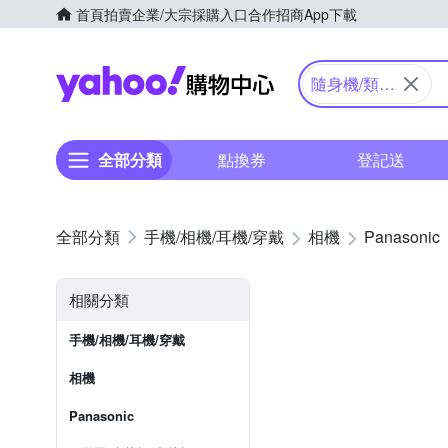
首頁
拍賣
企業/大宗採購入口
合作招商
App下載
Yahoo購物中心
隨身機/類單
眼
全部分類
點換券
登記送
手機/相機/耳機/穿戴
相機
Panasonic
相關分類
手機/相機/耳機/穿戴
相機
Panasonic