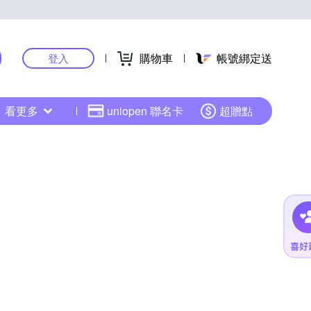
購物車
帳號綁定送
登入
看更多
uniopen 聯名卡
超贈點