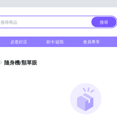
搜尋
必逛好店
刷卡/超取
會員專享
隨身機/類單眼