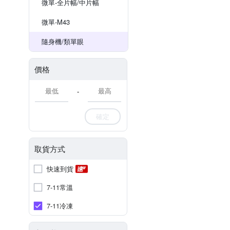
微單-全片幅/中片幅
微單-M43
隨身機/類單眼
價格
-
確定
取貨方式
快速到貨
7-11常溫
7-11冷凍