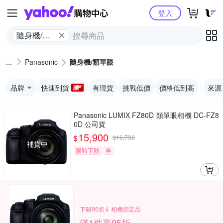
Yahoo購物中心
登入
隨身機/類
單眼
Panasonic
隨身機/類單眼
品牌
快速到貨
有現貨
挑戰低價
價格低到高
來源
Panasonic LUMIX FZ80D 類單眼相機 DC-FZ8
0D 公司貨
15,900
$
$
16,736
補貨中
限時下殺
券
下殺95折⇓ 相機指定品
滿1件享95折