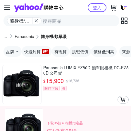
Yahoo購物中心
登入
隨身機/類
單眼
Panasonic
隨身機/類單眼
品牌
快速到貨
有現貨
挑戰低價
價格低到高
來源
Panasonic LUMIX FZ80D 類單眼相機 DC-FZ8
0D 公司貨
15,900
$
$
16,736
補貨中
限時下殺
券
下殺95折⇓ 相機指定品
滿1件享95折