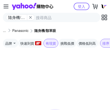
Yahoo購物中心
登入
隨身機/類
單眼
Panasonic
隨身機/類單眼
品牌
快速到貨
有現貨
挑戰低價
價格低到高
排序