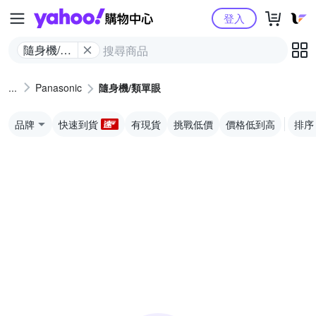
Yahoo購物中心
登入
隨身機/類
單眼
Panasonic
隨身機/類單眼
品牌
快速到貨
有現貨
挑戰低價
價格低到高
排序