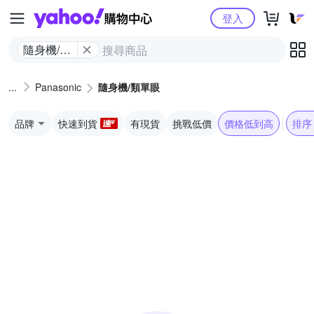
Yahoo購物中心
登入
隨身機/類
單眼
Panasonic
隨身機/類單眼
品牌
快速到貨
有現貨
挑戰低價
價格低到高
排序