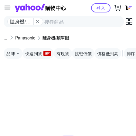
Yahoo購物中心
登入
隨身機/類
單眼
Panasonic
隨身機/類單眼
品牌
快速到貨
有現貨
挑戰低價
價格低到高
排序