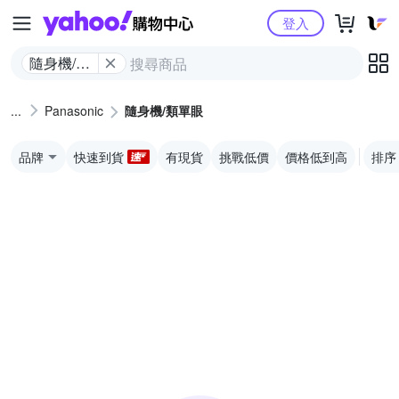
Yahoo購物中心
登入
隨身機/類
單眼
Panasonic
隨身機/類單眼
品牌
快速到貨
有現貨
挑戰低價
價格低到高
排序