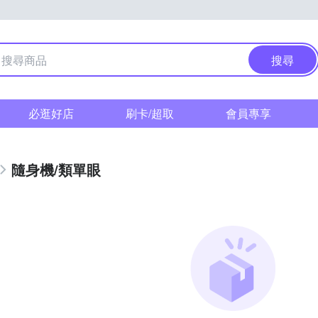
搜尋
必逛好店
刷卡/超取
會員專享
隨身機/類單眼