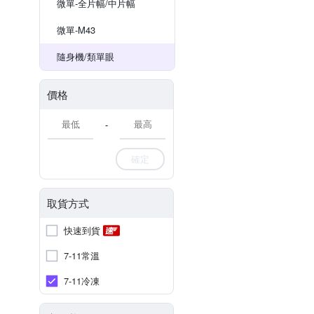
微單-全片幅/中片幅
微單-M43
隨身機/類單眼
價格
-
確定
取貨方式
快速到貨
7-11常溫
7-11冷凍