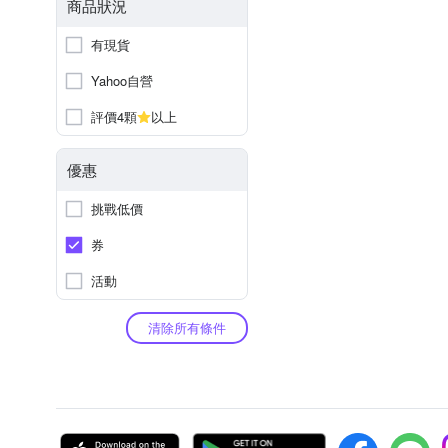
商品狀況
有現貨
Yahoo自營
評價4顆
以上
優惠
挑戰低價
券
活動
清除所有條件