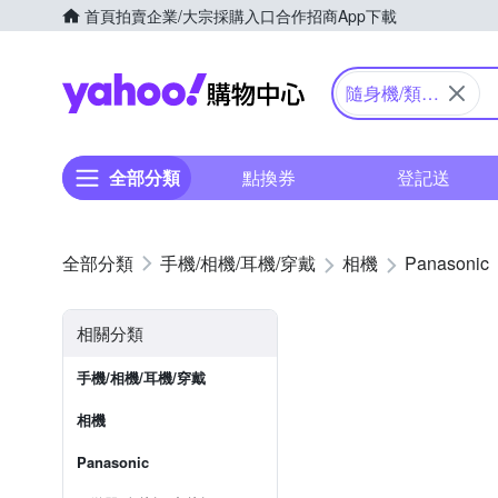
首頁
拍賣
企業/大宗採購入口
合作招商
App下載
Yahoo購物中心
隨身機/類單
眼
全部分類
點換券
登記送
手機/相機/耳機/穿戴
相機
Panasonic
相關分類
手機/相機/耳機/穿戴
相機
Panasonic