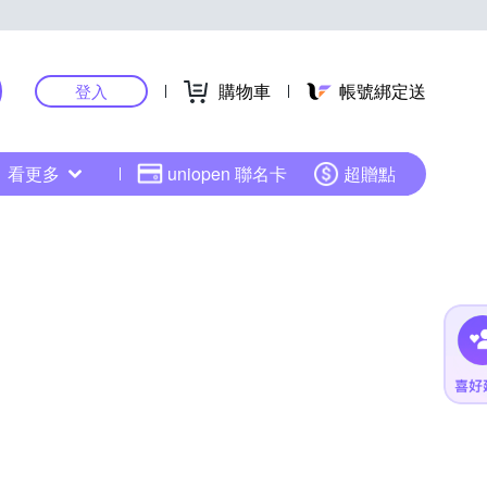
購物車
帳號綁定送
登入
看更多
uniopen 聯名卡
超贈點