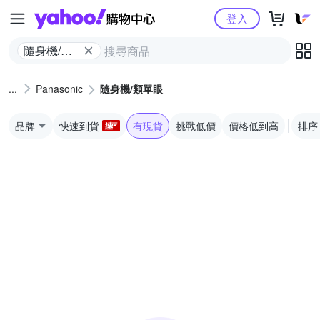
Yahoo購物中心
登入
隨身機/類
單眼
Panasonic
隨身機/類單眼
品牌
快速到貨
有現貨
挑戰低價
價格低到高
排序