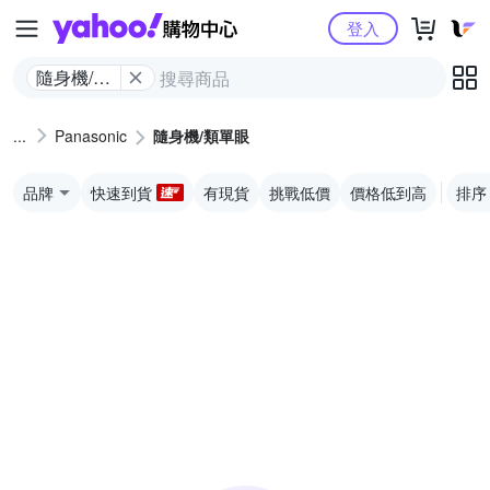
Yahoo購物中心
登入
隨身機/類
單眼
Panasonic
隨身機/類單眼
品牌
快速到貨
有現貨
挑戰低價
價格低到高
排序