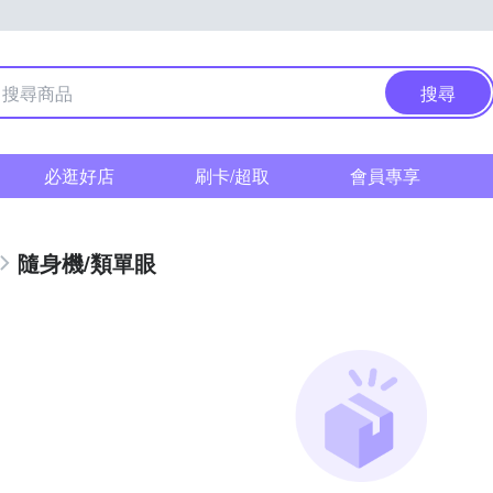
搜尋
必逛好店
刷卡/超取
會員專享
隨身機/類單眼