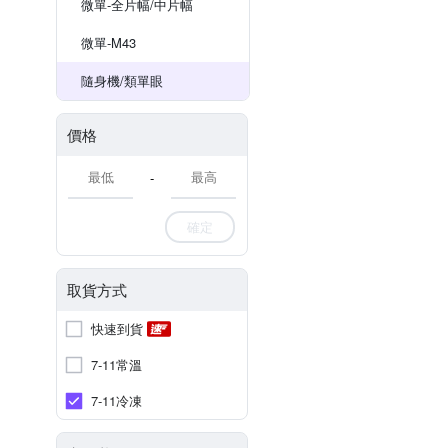
微單-全片幅/中片幅
微單-M43
隨身機/類單眼
價格
-
確定
取貨方式
快速到貨
7-11常溫
7-11冷凍