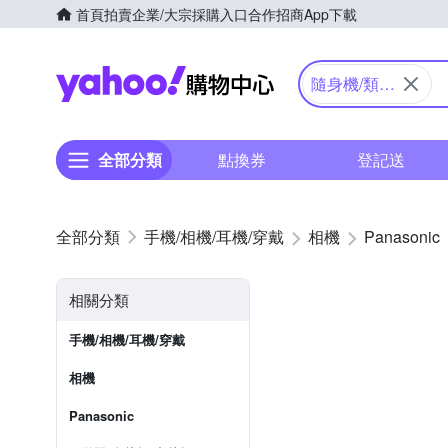
首頁
拍賣
企業/大宗採購入口
合作招商
App下載
Yahoo購物中心
隨身機/類單
眼
全部分類
點換券
登記送
手機/相機/耳機/穿戴
相機
Panasonic
相關分類
手機/相機/耳機/穿戴
相機
Panasonic