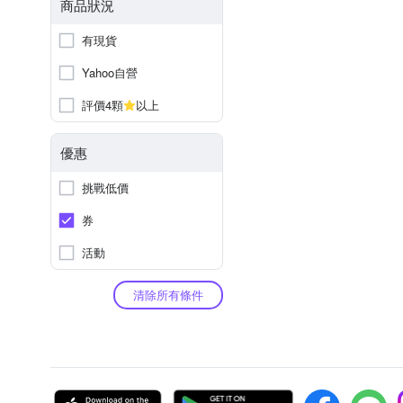
商品狀況
有現貨
Yahoo自營
評價4顆
以上
優惠
挑戰低價
券
活動
清除所有條件