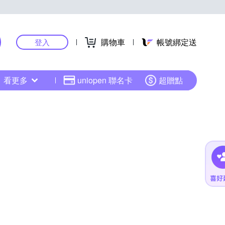
購物車
帳號綁定送
登入
看更多
uniopen 聯名卡
超贈點