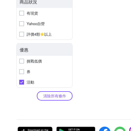
商品狀況
有現貨
Yahoo自營
評價4顆
以上
優惠
挑戰低價
券
活動
清除所有條件