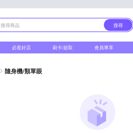
搜尋
必逛好店
刷卡/超取
會員專享
隨身機/類單眼