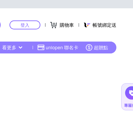
購物車
帳號綁定送
登入
看更多
uniopen 聯名卡
超贈點