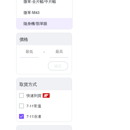
微單-全片幅/中片幅
微單-M43
隨身機/類單眼
價格
-
確定
取貨方式
快速到貨
7-11常溫
7-11冷凍