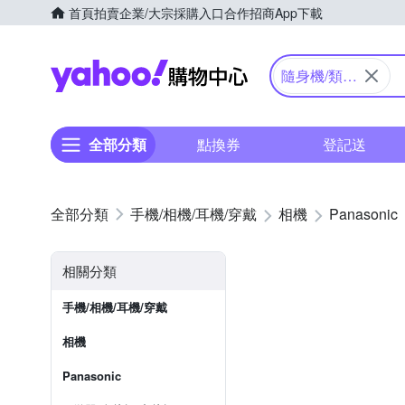
首頁
拍賣
企業/大宗採購入口
合作招商
App下載
Yahoo購物中心
隨身機/類單
眼
全部分類
點換券
登記送
手機/相機/耳機/穿戴
相機
Panasonic
相關分類
手機/相機/耳機/穿戴
相機
Panasonic