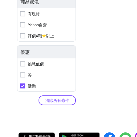
商品狀況
有現貨
Yahoo自營
評價4顆
以上
優惠
挑戰低價
券
活動
清除所有條件