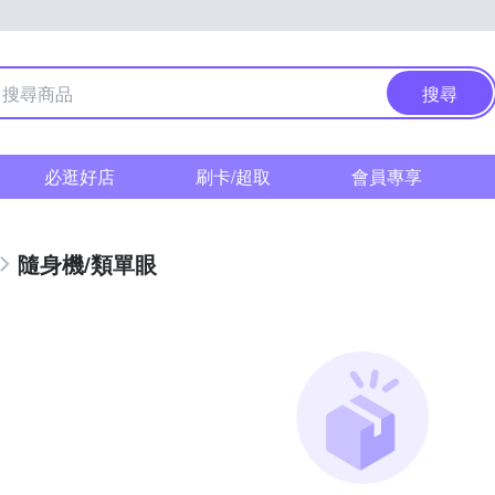
搜尋
必逛好店
刷卡/超取
會員專享
隨身機/類單眼