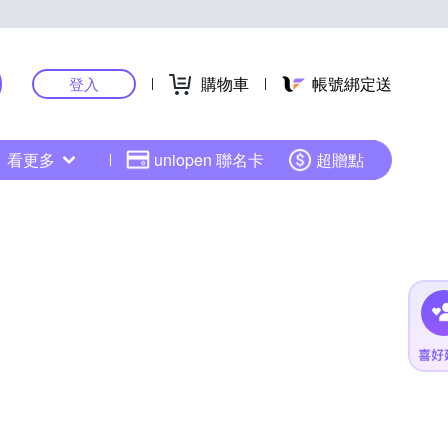
購物車
帳號綁定送
登入
看更多
uniopen 聯名卡
超贈點