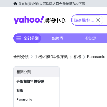
首頁
拍賣
企業/大宗採購入口
合作招商
App下載
Yahoo購物中心
隨身機/類單
眼
全部分類
點換券
登記送
手機/相機/耳機/穿戴
相機
Panasonic
相關分類
手機/相機/耳機/穿戴
相機
Panasonic