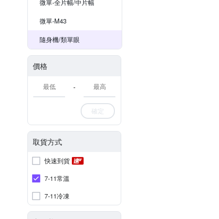
微單-全片幅/中片幅
微單-M43
隨身機/類單眼
價格
-
確定
取貨方式
快速到貨
7-11常溫
7-11冷凍