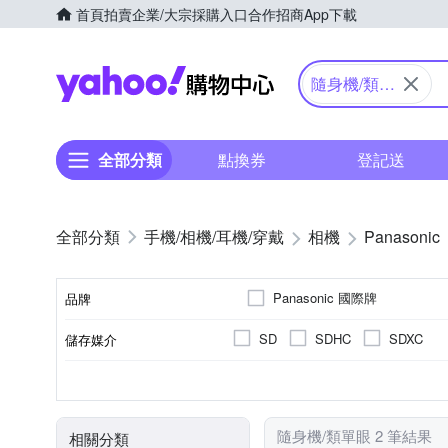
首頁
拍賣
企業/大宗採購入口
合作招商
App下載
Yahoo購物中心
隨身機/類單
眼
全部分類
點換券
登記送
手機/相機/耳機/穿戴
相機
Panasonic
Panasonic 國際牌
品牌
SD
SDHC
SDXC
儲存媒介
品牌名稱
公司貨
1601萬~2000萬像素
類單眼相機(PASM功能)
3.0吋以上
41~60倍變焦鏡頭
可觸控式螢幕
61倍以
TFT LCD
來源
有效像素
相機類型
螢幕尺寸
螢幕類型
光學變焦
隨身機/類單眼 2 筆結果
相關分類