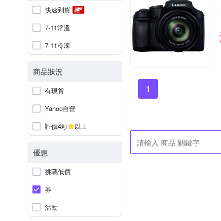
快速到貨
7-11常溫
7-11冷凍
商品狀況
1
有現貨
Yahoo自營
評價4顆
以上
優惠
挑戰低價
券
活動