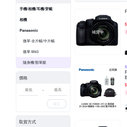
手機/相機/耳機/穿戴
相機
$
Panasonic
補貨中
微單-全片幅/中片幅
微單-M43
隨身機/類單眼
價格
$
-
確定
取貨方式