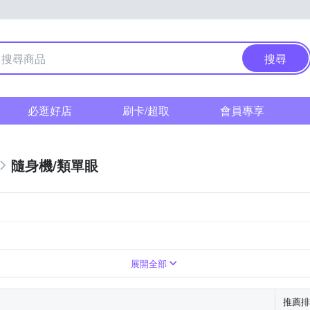
搜尋
必逛好店
刷卡/超取
會員專享
隨身機/類單眼
上變焦鏡頭
展開全部
推薦排