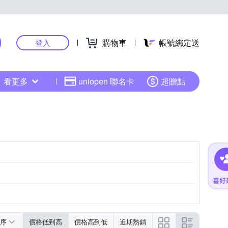
購物車
帳號綁定送
登入
看更多
uniopen 聯名卡
超贈點
序
價格低到高
價格高到低
近期熱銷