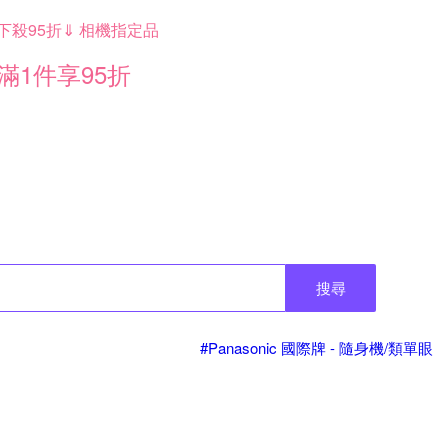
下殺95折⇓ 相機指定品
滿1件享95折
搜尋
#Panasonic 國際牌 - 隨身機/類單眼