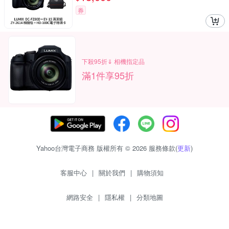
券
下殺95折⇓ 相機指定品
滿1件享95折
Yahoo台灣電子商務 版權所有 © 2026 服務條款(
更新
)
客服中心
|
關於我們
|
購物須知
網路安全
|
隱私權
|
分類地圖