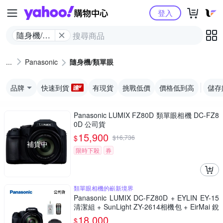
Yahoo購物中心
登入
隨身機/類
單眼
Panasonic
隨身機/類單眼
品牌
快速到貨
有現貨
挑戰低價
價格低到高
儲存
Panasonic LUMIX FZ80D 類單眼相機 DC-FZ8
0D 公司貨
15,900
$
$
16,736
補貨中
限時下殺
券
類單眼相機的嶄新境界
Panasonic LUMIX DC-FZ80D + EYLIN EY-15
清潔組 + SunLight ZY-2614相機包 + EirMai 銳
瑪 HD-100C電子除濕卡 FZ80D (公司貨)
18,000
$