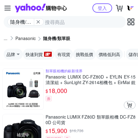
Yahoo購物中心
登入
隨身機/類
單眼
Panasonic
隨身機/類單眼
品牌
快速到貨
有現貨
挑戰低價
價格低到高
儲存
類單眼相機的嶄新境界
Panasonic LUMIX DC-FZ80D + EYLIN EY-15
清潔組 + SunLight ZY-2614相機包 + EirMai 銳
瑪 HD-100C電子除濕卡 FZ80D (公司貨)
18,000
$
券
Panasonic LUMIX FZ80D 類單眼相機 DC-FZ8
0D 公司貨
15,900
$
$
16,736
補貨中