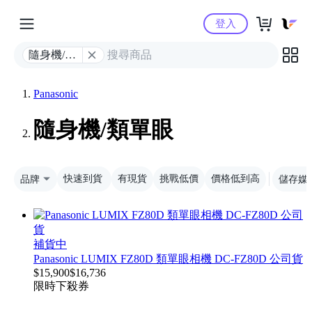
Yahoo購物中心
登入
隨身機/類
單眼
Panasonic
隨身機/類單眼
品牌
快速到貨
有現貨
挑戰低價
價格低到高
儲存媒
補貨中
Panasonic LUMIX FZ80D 類單眼相機 DC-FZ80D 公司貨
$
15,900
$
16,736
限時下殺
券