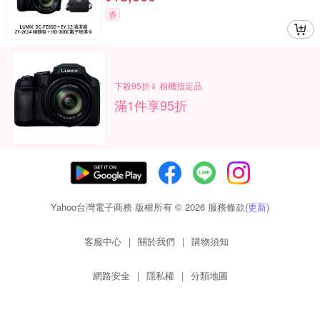
券
下殺95折⇓ 相機指定品
滿1件享95折
Yahoo台灣電子商務 版權所有 © 2026 服務條款(
更新
)
客服中心
|
關於我們
|
購物須知
網路安全
|
隱私權
|
分類地圖