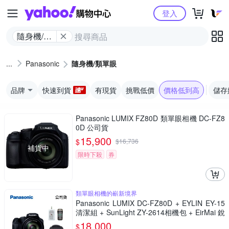
Yahoo購物中心
登入
隨身機/類
單眼
Panasonic
隨身機/類單眼
品牌
快速到貨
有現貨
挑戰低價
價格低到高
儲存
Panasonic LUMIX FZ80D 類單眼相機 DC-FZ8
0D 公司貨
15,900
$
$
16,736
補貨中
限時下殺
券
類單眼相機的嶄新境界
Panasonic LUMIX DC-FZ80D + EYLIN EY-15
清潔組 + SunLight ZY-2614相機包 + EirMai 銳
瑪 HD-100C電子除濕卡 FZ80D (公司貨)
18,000
$