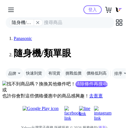
Yahoo購物中心
登入
隨身機/類
單眼
Panasonic
隨身機/類單眼
品牌
快速到貨
有現貨
挑戰低價
價格低到高
排序
找不到商品嗎？換換其他條件吧！
清除條件再搜尋
或
也許你會對這些價格優惠中的商品感興趣！
去逛逛
Yahoo台灣電子商務 版權所有 © 2026 服務條款(
更新
)